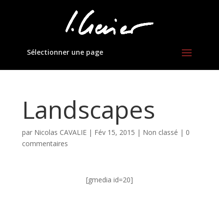
Sélectionner une page
Landscapes
par
Nicolas CAVALIE
|
Fév 15, 2015
|
Non classé
|
0
commentaires
[gmedia id=20]