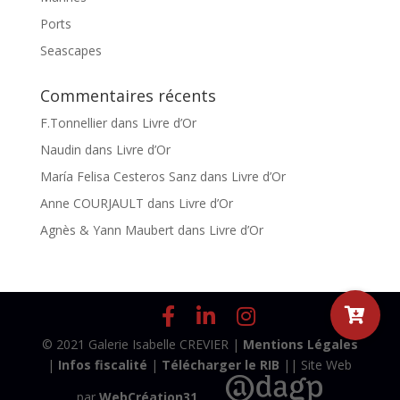
Ports
Seascapes
Commentaires récents
F.Tonnellier
dans
Livre d’Or
Naudin
dans
Livre d’Or
María Felisa Cesteros Sanz
dans
Livre d’Or
Anne COURJAULT
dans
Livre d’Or
Agnès & Yann Maubert
dans
Livre d’Or
© 2021 Galerie Isabelle CREVIER |
Mentions Légales
|
Infos fiscalité
|
Télécharger le RIB
|| Site Web
par
WebCréation31