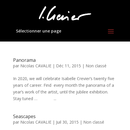
Sélectionner une page
Panorama
par
Nicolas CAVALIE
|
Déc 11, 2015
|
Non classé
In 2020, we will celebrate Isabelle Crevier’s twenty five
years of career. Find every month the panorama of a
year’s work of the artist, until the jubilee exhibition.
Stay tuned … ...
Seascapes
par
Nicolas CAVALIE
|
Juil 30, 2015
|
Non classé