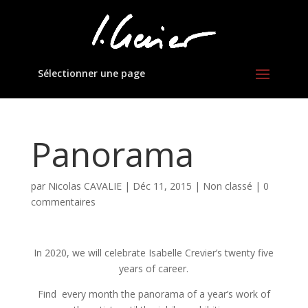
Sélectionner une page
Panorama
par
Nicolas CAVALIE
|
Déc 11, 2015
|
Non classé
|
0
commentaires
In 2020, we will celebrate Isabelle Crevier’s twenty five
years of career.
Find every month the panorama of a year’s work of