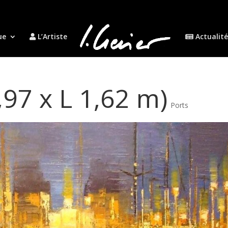
ue
L’Artiste
Actualité
97 x L 1,62 m)
Ports