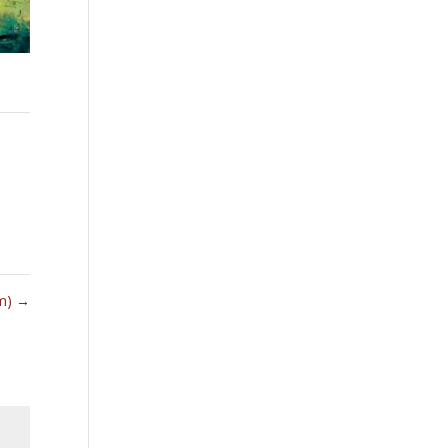
cm)
→