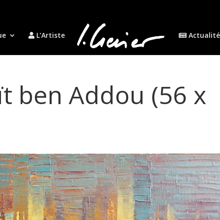
ue
L’Artiste
Actualité
ït ben Addou (56 x