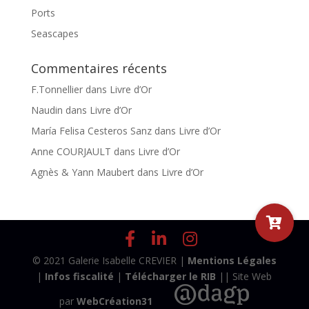
Ports
Seascapes
Commentaires récents
F.Tonnellier
dans
Livre d’Or
Naudin
dans
Livre d’Or
María Felisa Cesteros Sanz
dans
Livre d’Or
Anne COURJAULT
dans
Livre d’Or
Agnès & Yann Maubert
dans
Livre d’Or
© 2021 Galerie Isabelle CREVIER |
Mentions Légales
|
Infos fiscalité
|
Télécharger le RIB
|| Site Web
par
WebCréation31